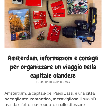
SICILIA
twitter
facebook
instagram
pinterest
youtube
email
GERMANIA
TOSCANA
GRECIA
UMBRIA
PAESI BASSI
VENETO
REPUBBLICA DI SAN MARINO
SLOVACCHIA
SPAGNA
Amsterdam, informazioni e consigli
SVEZIA
per organizzare un viaggio nella
UNGHERIA
capitale olandese
PUBBLICATO 11 APRILE 2024
Amsterdam, la capitale dei Paesi Bassi, è una
città
accogliente, romantica, meravigliosa
. Il suo più
grande difetto, purtroppo, è quello di essere