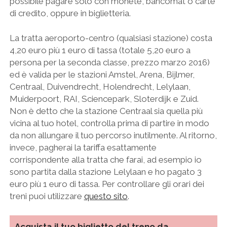
possibile pagare solo con monete, bancomat o carte
di credito, oppure in biglietteria.
La tratta aeroporto-centro (qualsiasi stazione) costa
4,20 euro più 1 euro di tassa (totale 5,20 euro a
persona per la seconda classe, prezzo marzo 2016)
ed è valida per le stazioni Amstel, Arena, Bijlmer,
Centraal, Duivendrecht, Holendrecht, Lelylaan,
Muiderpoort, RAI, Sciencepark, Sloterdijk e Zuid.
Non è detto che la stazione Centraal sia quella più
vicina al tuo hotel, controlla prima di partire in modo
da non allungare il tuo percorso inutilmente. Al ritorno,
invece, pagherai la tariffa esattamente
corrispondente alla tratta che farai, ad esempio io
sono partita dalla stazione Lelylaan e ho pagato 3
euro più 1 euro di tassa. Per controllare gli orari dei
treni puoi utilizzare
questo sito
.
Acquista il tuo biglietto del treno da