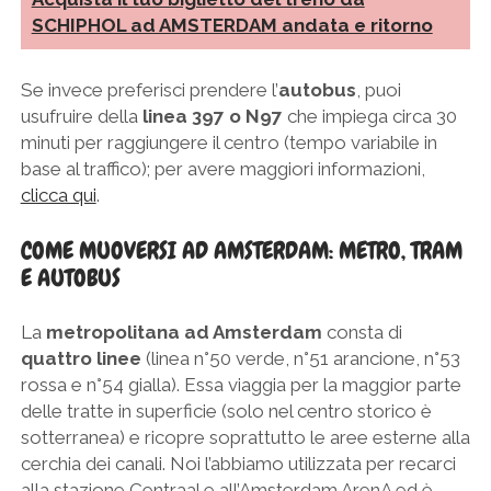
SCHIPHOL ad AMSTERDAM andata e ritorno
Se invece preferisci prendere l’
autobus
, puoi
usufruire della
linea 397 o N97
che impiega circa 30
minuti per raggiungere il centro (tempo variabile in
base al traffico); per avere maggiori informazioni,
clicca qui
.
COME MUOVERSI AD AMSTERDAM: METRO, TRAM
E AUTOBUS
La
metropolitana ad Amsterdam
consta di
quattro linee
(linea n°50 verde, n°51 arancione, n°53
rossa e n°54 gialla). Essa viaggia per la maggior parte
delle tratte in superficie (solo nel centro storico è
sotterranea) e ricopre soprattutto le aree esterne alla
cerchia dei canali. Noi l’abbiamo utilizzata per recarci
alla stazione Centraal e all’Amsterdam ArenA ed è