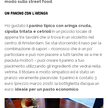
modo sullo street food
.
UN PANINO CON L’ARINGA
Ho gustato il
panino tipico con aringa cruda,
cipolla tritata e cetrioli
in un piccolo locale di
appena tre tavolini che si trova in un vicoletto nel
centro di Amsterdam. Se stai storcendo il naso per la
combinazione di sapori – riconosco che è un po’
particolare e può non piacere a tutti (anche se a me è
piaciuta molto!) – puoi creare il panino a tuo
piacimento utilizzando gli ingredienti che vedrai nella
vetrina. Il titolare è molto simpatico ed è stato un
pranzo veramente piacevole. Il panino è costato 3
euro (prezzo marzo 2016), la bottiglietta d’acqua un
euro:
ideale per un pasto economico
.