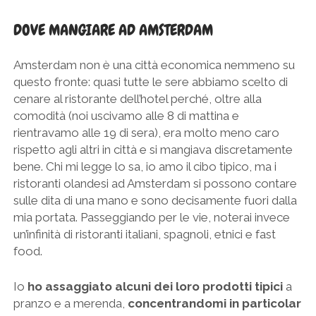
DOVE MANGIARE AD AMSTERDAM
Amsterdam non è una città economica nemmeno su
questo fronte: quasi tutte le sere abbiamo scelto di
cenare al ristorante dell’hotel perché, oltre alla
comodità (noi uscivamo alle 8 di mattina e
rientravamo alle 19 di sera), era molto meno caro
rispetto agli altri in città e si mangiava discretamente
bene. Chi mi legge lo sa, io amo il cibo tipico, ma i
ristoranti olandesi ad Amsterdam si possono contare
sulle dita di una mano e sono decisamente fuori dalla
mia portata. Passeggiando per le vie, noterai invece
un’infinità di ristoranti italiani, spagnoli, etnici e fast
food.
Io
ho assaggiato alcuni dei loro prodotti tipici
a
pranzo e a merenda,
concentrandomi in particolar