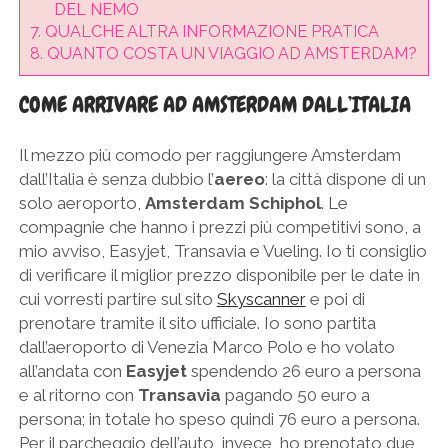
DEL NEMO
7.
QUALCHE ALTRA INFORMAZIONE PRATICA
8.
QUANTO COSTA UN VIAGGIO AD AMSTERDAM?
COME ARRIVARE AD AMSTERDAM DALL’ITALIA
Il mezzo più comodo per raggiungere Amsterdam
dall’Italia è senza dubbio l’
aereo
: la città dispone di un
solo aeroporto,
Amsterdam Schiphol
. Le
compagnie che hanno i prezzi più competitivi sono, a
mio avviso, Easyjet, Transavia e Vueling. Io ti consiglio
di verificare il miglior prezzo disponibile per le date in
cui vorresti partire sul sito
Skyscanner
e poi di
prenotare tramite il sito ufficiale. Io sono partita
dall’aeroporto di Venezia Marco Polo e ho volato
all’andata con
Easyjet
spendendo 26 euro a persona
e al ritorno con
Transavia
pagando 50 euro a
persona; in totale ho speso quindi 76 euro a persona.
Per il parcheggio dell’auto, invece, ho prenotato due