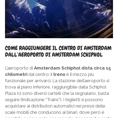
COME RAGGIUNGERE IL CENTRO DI AMSTERDAM
DALL’AEROPORTO DI AMSTERDAM SCHIPHOL
L’aeroporto di
Amsterdam Schiphol dista circa 15
chilometri
dal centro: il
treno
è il mezzo più
funzionale per arrivarci. La stazione dell’aeroporto si
trova al piano inferiore, raggiungibile dalla Schiphol
Plaza (ci sono diversi cartelli che la segnalano, basta
seguire l’indicazione “Trains”). I biglietti si possono
acquistare ai distributori automatici nei pressi delle
scale mobili che conducono ai binari, dove però è