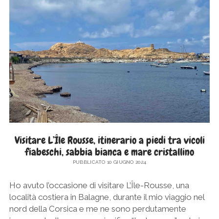
SICILIA
twitter
facebook
instagram
pinterest
youtube
email
GERMANIA
TOSCANA
GRECIA
UMBRIA
PAESI BASSI
VENETO
REPUBBLICA DI SAN MARINO
SLOVACCHIA
SPAGNA
SVEZIA
UNGHERIA
Visitare L’Île Rousse, itinerario a piedi tra vicoli
fiabeschi, sabbia bianca e mare cristallino
PUBBLICATO 10 GIUGNO 2024
Ho avuto l’occasione di visitare L’Île-Rousse, una
località costiera in Balagne, durante il mio viaggio nel
nord della Corsica e me ne sono perdutamente