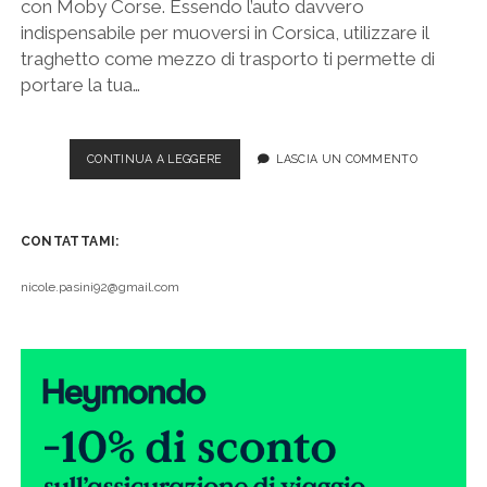
con Moby Corse. Essendo l’auto davvero
indispensabile per muoversi in Corsica, utilizzare il
traghetto come mezzo di trasporto ti permette di
portare la tua…
COME
CONTINUA A LEGGERE
LASCIA UN COMMENTO
ARRIVARE
IN
CORSICA
CONTATTAMI:
DALL’ITALIA
IN
TRAGHETTO:
nicole.pasini92@gmail.com
DA
GENOVA
A
BASTIA
CON
MOBY