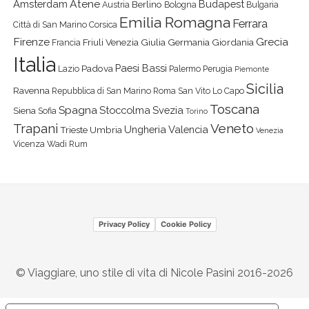
Atene
Amsterdam
Budapest
Berlino
Austria
Bologna
Bulgaria
Emilia Romagna
Ferrara
Città di San Marino
Corsica
Firenze
Grecia
Friuli Venezia Giulia
Germania
Giordania
Francia
Italia
Paesi Bassi
Padova
Lazio
Palermo
Perugia
Piemonte
Sicilia
Ravenna
Repubblica di San Marino
Roma
San Vito Lo Capo
Toscana
Spagna
Stoccolma
Svezia
Siena
Sofia
Torino
Veneto
Trapani
Ungheria
Valencia
Trieste
Umbria
Venezia
Vicenza
Wadi Rum
Privacy Policy
Cookie Policy
© Viaggiare, uno stile di vita di Nicole Pasini 2016-2026