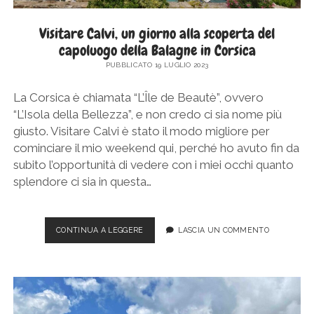
Visitare Calvi, un giorno alla scoperta del
capoluogo della Balagne in Corsica
PUBBLICATO 19 LUGLIO 2023
La Corsica è chiamata “L’Île de Beautè”, ovvero
“L’Isola della Bellezza”, e non credo ci sia nome più
giusto. Visitare Calvi è stato il modo migliore per
cominciare il mio weekend qui, perché ho avuto fin da
subito l’opportunità di vedere con i miei occhi quanto
splendore ci sia in questa…
VISITARE
CONTINUA A LEGGERE
LASCIA UN COMMENTO
CALVI,
UN
GIORNO
ALLA
SCOPERTA
DEL