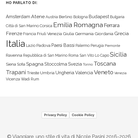
HO PARLATO DI:
Atene
Amsterdam
Budapest
Berlino
Austria
Bologna
Bulgaria
Emilia Romagna
Ferrara
Città di San Marino
Corsica
Firenze
Grecia
Friuli Venezia Giulia
Germania
Giordania
Francia
Italia
Paesi Bassi
Padova
Lazio
Palermo
Perugia
Piemonte
Sicilia
Ravenna
Repubblica di San Marino
Roma
San Vito Lo Capo
Toscana
Spagna
Stoccolma
Svezia
Siena
Sofia
Torino
Veneto
Trapani
Ungheria
Valencia
Trieste
Umbria
Venezia
Vicenza
Wadi Rum
Privacy Policy
Cookie Policy
© Viaggiare, uno stile di vita di Nicole Pasini 2016-2026