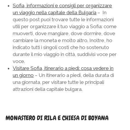
Sofia, informazioni e consigli per organizzare
SICILIA
twitter
facebook
instagram
pinterest
youtube
email
GERMANIA
un viaggio nella capitale della Bulgaria
– In
TOSCANA
GRECIA
questo post puoi trovare tutte le informazioni
utili per organizzare il tuo viaggio a Sofia: come
UMBRIA
PAESI BASSI
muoverti, dove mangiare, dove dormire, dove
VENETO
REPUBBLICA DI SAN MARINO
cambiare la moneta e molto altro. Inoltre, ho
indicato tutti i singoli costi che ho sostenuto
SLOVACCHIA
durante il mio viaggio in città, suddivisi voce per
SPAGNA
voce.
Visitare Sofia, itinerario a piedi: cosa vedere in
SVEZIA
un giorno
– Un itinerario a piedi, della durata di
UNGHERIA
una giornata, per visitare tutte le principali
attrazioni della capitale bulgara.
MONASTERO DI RILA E CHIESA DI BOYANA