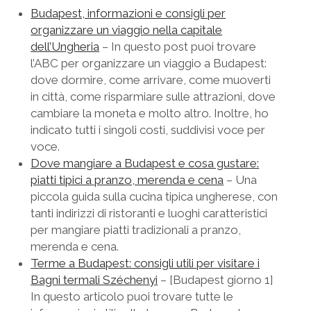
Budapest, informazioni e consigli per
SICILIA
twitter
facebook
instagram
pinterest
youtube
email
GERMANIA
organizzare un viaggio nella capitale
TOSCANA
GRECIA
dell’Ungheria
– In questo post puoi trovare
l’ABC per organizzare un viaggio a Budapest:
UMBRIA
PAESI BASSI
dove dormire, come arrivare, come muoverti
VENETO
REPUBBLICA DI SAN MARINO
in città, come risparmiare sulle attrazioni, dove
cambiare la moneta e molto altro. Inoltre, ho
SLOVACCHIA
indicato tutti i singoli costi, suddivisi voce per
SPAGNA
voce.
Dove mangiare a Budapest e cosa gustare:
SVEZIA
piatti tipici a pranzo, merenda e cena
– Una
UNGHERIA
piccola guida sulla cucina tipica ungherese, con
tanti indirizzi di ristoranti e luoghi caratteristici
per mangiare piatti tradizionali a pranzo,
merenda e cena.
Terme a Budapest: consigli utili per visitare i
Bagni termali Széchenyi
– [Budapest giorno 1]
In questo articolo puoi trovare tutte le