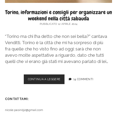
Torino, informazioni e consigli per organizzare un
weekend nella città sabauda
PUBBLICATO 12 APRILE 2024
“Torino ma chi l’ha detto che non sei bella?” cantava
Venditti. Torino è la città che mi ha sorpreso di più
fra quelle che ho visto fino ad oggi: sarà che non
avevo molte aspettative a riguardo, dato che tutti
quelli che vi erano già stati mi avevano parlato di lei…
TORINO,
CONTINUA A LEGGERE
14 COMMENTI
INFORMAZIONI
E
CONSIGLI
CONTATTAMI:
PER
ORGANIZZARE
UN
nicole.pasini92@gmail.com
WEEKEND