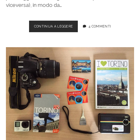
viceversa), in modo da…
TORINO,
CONTINUA A LEGGERE
4 COMMENTI
ITINERARIO
A
PIEDI
IN
CENTRO
E
JUVENTUS
MUSEUM
E
STADIUM
TOUR