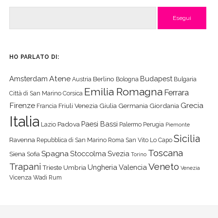
Cerca
HO PARLATO DI:
Atene
Amsterdam
Budapest
Berlino
Austria
Bologna
Bulgaria
Emilia Romagna
Ferrara
Città di San Marino
Corsica
Firenze
Grecia
Friuli Venezia Giulia
Germania
Giordania
Francia
Italia
Paesi Bassi
Padova
Lazio
Palermo
Perugia
Piemonte
Sicilia
Ravenna
Repubblica di San Marino
Roma
San Vito Lo Capo
Toscana
Spagna
Stoccolma
Svezia
Siena
Sofia
Torino
Veneto
Trapani
Ungheria
Valencia
Trieste
Umbria
Venezia
Vicenza
Wadi Rum