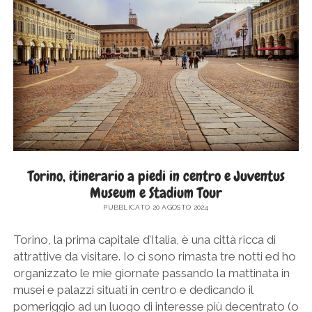
SICILIA
twitter
facebook
instagram
pinterest
youtube
email
GERMANIA
TOSCANA
GRECIA
UMBRIA
PAESI BASSI
VENETO
REPUBBLICA DI SAN MARINO
SLOVACCHIA
SPAGNA
SVEZIA
Torino, itinerario a piedi in centro e Juventus
Museum e Stadium Tour
UNGHERIA
PUBBLICATO 20 AGOSTO 2024
Torino, la prima capitale d’Italia, è una città ricca di
attrattive da visitare. Io ci sono rimasta tre notti ed ho
organizzato le mie giornate passando la mattinata in
musei e palazzi situati in centro e dedicando il
pomeriggio ad un luogo di interesse più decentrato (o