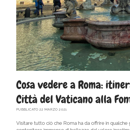
Cosa vedere a Roma: itiner
Città del Vaticano alla Fon
PUBBLICATO 22 MARZO 2021
Visitare tutto ciò che Roma ha da offrire in qualc
contenitore immenso di bellezze dal valore inestimabil