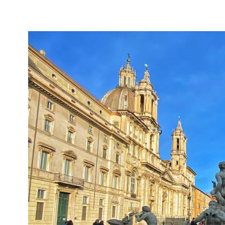
A
ROMA
E
COSA
GUSTARE:
PIATTI
TIPICI
DA
COLAZIONE
A
CENA