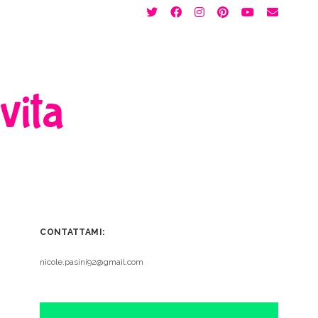
twitter
facebook
instagram
pinterest
youtube
email
 vita
CONTATTAMI:
nicole.pasini92@gmail.com