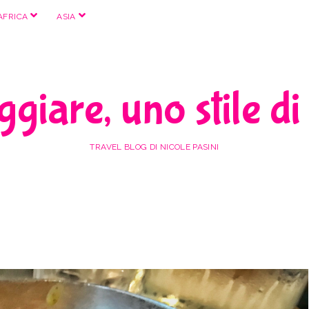
apri
apri
AFRICA
ASIA
menu
menu
giare, uno stile di
TRAVEL BLOG DI NICOLE PASINI