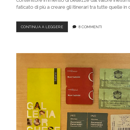
faticato di più a creare gli itinerari tra tutte quelle in 
COSA
CONTINUA A LEGGERE
8 COMMENTI
VEDERE
A
ROMA:
ITINERARIO
A
PIEDI
DI
UN
GIORNO
DALLA
CITTÀ
DEL
VATICANO
ALLA
FONTANA
DI
TREVI