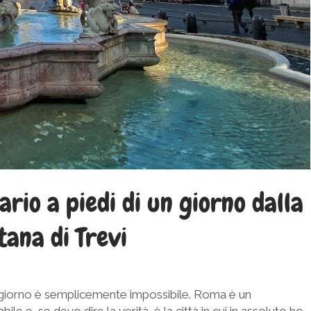
ario a piedi di un giorno dalla
tana di Trevi
he giorno è semplicemente impossibile. Roma è un
e e, se devo dire la verità, è la città in cui in assoluto ho