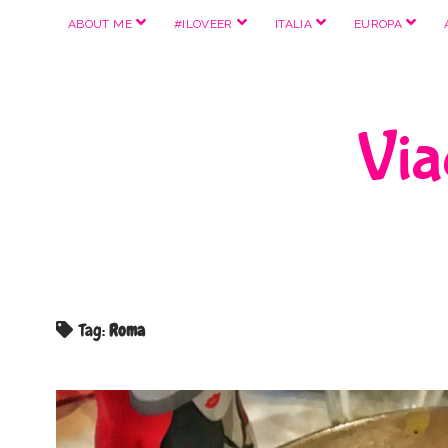
apri
apri
apri
apri
ABOUT ME
#ILOVEER
ITALIA
EUROPA
menu
menu
menu
menu
Viag
Tag:
Roma