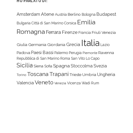
HO PARLATO DI:
Atene
Amsterdam
Budapest
Berlino
Austria
Bologna
Emilia
Bulgaria
Città di San Marino
Corsica
Romagna
Ferrara
Firenze
Friuli Venezia
Francia
Italia
Grecia
Giulia
Germania
Giordania
Lazio
Paesi Bassi
Padova
Ravenna
Palermo
Perugia
Piemonte
Repubblica di San Marino
Roma
San Vito Lo Capo
Sicilia
Spagna
Stoccolma
Svezia
Siena
Sofia
Toscana
Trapani
Ungheria
Trieste
Umbria
Torino
Veneto
Valencia
Vicenza
Wadi Rum
Venezia