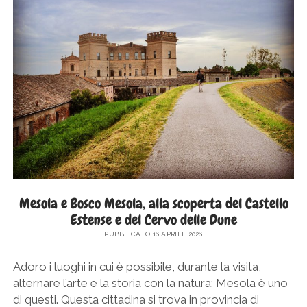
SICILIA
twitter
facebook
instagram
pinterest
youtube
email
GERMANIA
TOSCANA
GRECIA
UMBRIA
PAESI BASSI
VENETO
REPUBBLICA DI SAN MARINO
SLOVACCHIA
SPAGNA
SVEZIA
UNGHERIA
Mesola e Bosco Mesola, alla scoperta del Castello
Estense e del Cervo delle Dune
PUBBLICATO 16 APRILE 2026
Adoro i luoghi in cui è possibile, durante la visita,
alternare l’arte e la storia con la natura: Mesola è uno
di questi. Questa cittadina si trova in provincia di