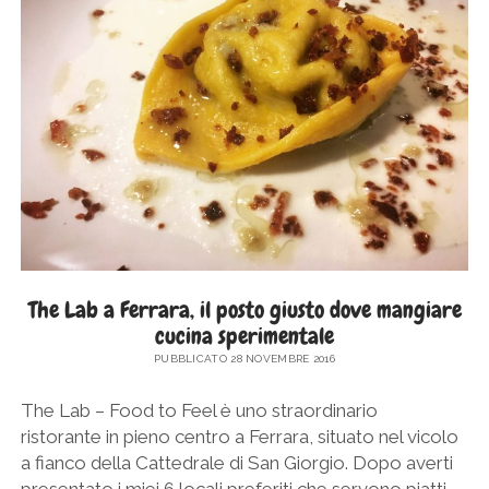
A
VOLANO
E
NELL’OASI
CANNEVIÈ
The Lab a Ferrara, il posto giusto dove mangiare
cucina sperimentale
PUBBLICATO 28 NOVEMBRE 2016
The Lab – Food to Feel è uno straordinario
ristorante in pieno centro a Ferrara, situato nel vicolo
a fianco della Cattedrale di San Giorgio. Dopo averti
presentato i miei 6 locali preferiti che servono piatti