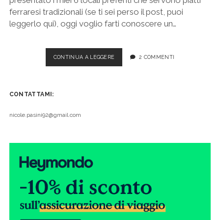
ferraresi tradizionali (se ti sei perso il post, puoi
leggerlo qui), oggi voglio farti conoscere un…
THE
CONTINUA A LEGGERE
2 COMMENTI
LAB
A
FERRARA,
CONTATTAMI:
IL
POSTO
GIUSTO
nicole.pasini92@gmail.com
DOVE
MANGIARE
CUCINA
SPERIMENTALE