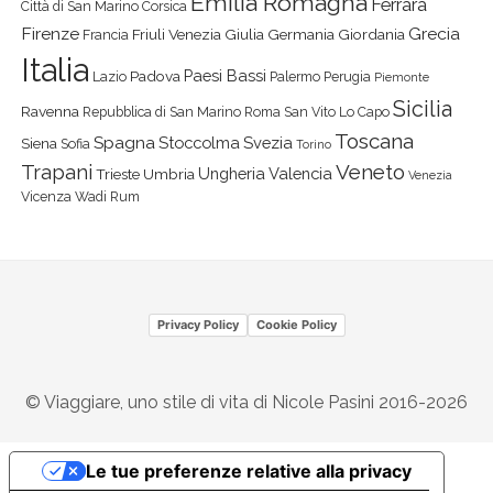
Emilia Romagna
Ferrara
Città di San Marino
Corsica
Firenze
Grecia
Friuli Venezia Giulia
Germania
Giordania
Francia
Italia
Paesi Bassi
Padova
Lazio
Palermo
Perugia
Piemonte
Sicilia
Ravenna
Repubblica di San Marino
Roma
San Vito Lo Capo
Toscana
Spagna
Stoccolma
Svezia
Siena
Sofia
Torino
Veneto
Trapani
Ungheria
Valencia
Trieste
Umbria
Venezia
Vicenza
Wadi Rum
Privacy Policy
Cookie Policy
© Viaggiare, uno stile di vita di Nicole Pasini 2016-2026
Le tue preferenze relative alla privacy