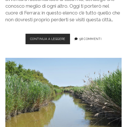
conosco meglio di ogni altro. Oggi ti porterò nel
cuore di Ferrara: in questo elenco c’è tutto quello che
non dovresti proprio perderti se visiti questa città…
VISITARE
CONTINUA A LEGGERE
98 COMMENTI
FERRARA
PER
LA
PRIMA
VOLTA:
ITINERARIO
A
PIEDI
PER
LA
CITTÀ