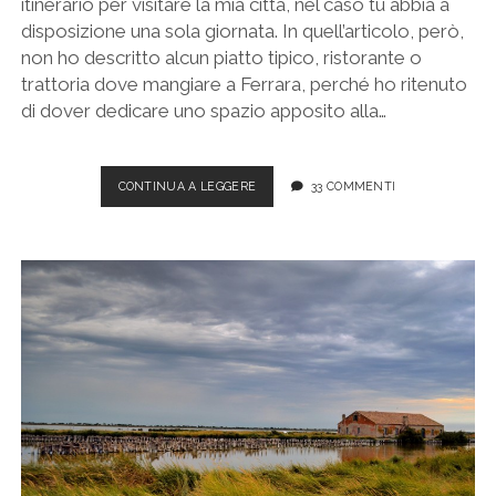
itinerario per visitare la mia città, nel caso tu abbia a
disposizione una sola giornata. In quell’articolo, però,
non ho descritto alcun piatto tipico, ristorante o
trattoria dove mangiare a Ferrara, perché ho ritenuto
di dover dedicare uno spazio apposito alla…
FERRARA,
CONTINUA A LEGGERE
33 COMMENTI
6
RISTORANTI
DOVE
GUSTARE
LA
CUCINA
TIPICA
FERRARESE