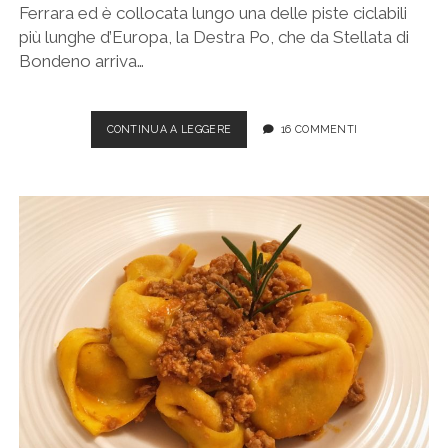
Ferrara ed è collocata lungo una delle piste ciclabili
più lunghe d’Europa, la Destra Po, che da Stellata di
Bondeno arriva…
MESOLA
CONTINUA A LEGGERE
16 COMMENTI
E
BOSCO
MESOLA,
ALLA
SCOPERTA
DEL
CASTELLO
ESTENSE
E
DEL
CERVO
DELLE
DUNE