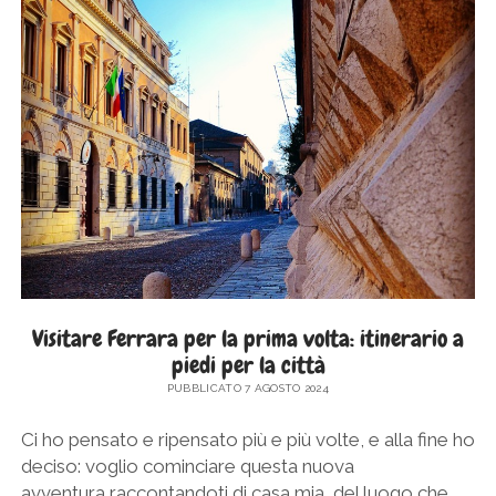
VALLI,
UN
VIAGGIO
TRA
STORIA
E
NATURA
Visitare Ferrara per la prima volta: itinerario a
piedi per la città
PUBBLICATO 7 AGOSTO 2024
Ci ho pensato e ripensato più e più volte, e alla fine ho
deciso: voglio cominciare questa nuova
avventura raccontandoti di casa mia, del luogo che