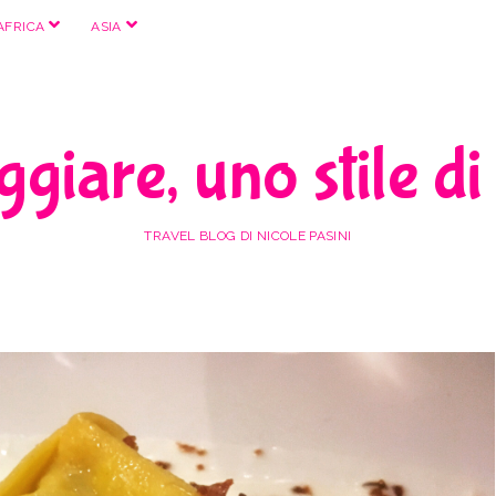
apri
apri
AFRICA
ASIA
menu
menu
giare, uno stile di
TRAVEL BLOG DI NICOLE PASINI