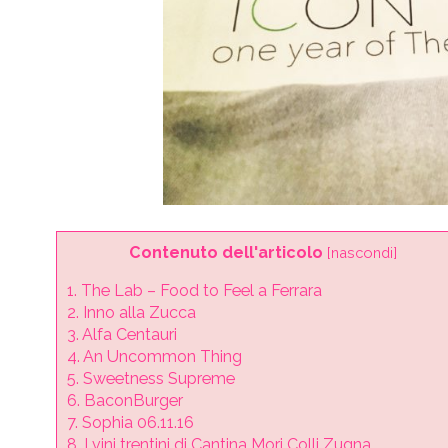
Contenuto dell'articolo
[
nascondi
]
1.
The Lab – Food to Feel a Ferrara
2.
Inno alla Zucca
3.
Alfa Centauri
4.
An Uncommon Thing
5.
Sweetness Supreme
6.
BaconBurger
7.
Sophia 06.11.16
8.
I vini trentini di Cantina Mori Colli Zugna