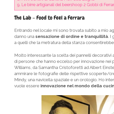
9.
Le birre artigianali del beershoop 2 Gobbi di Ferra
The Lab – Food to Feel a Ferrara
Entrando nel locale mi sono trovata subito a mio agi
danno una
sensazione di ordine e tranquillità
. I
a quelli che la metratura della stanza consentirebbe,
Molto interessante la scelta dei pannelli decorativi al
di persone che hanno eccelso per innovazione nei pi
Williams, da Samantha Cristoforetti ad Albert Einste
ammirare le fotografie delle rispettive scoperte/cr
Mindy, una navicella spaziale e un orologio. Ho i
vuole essere
innovazione nel mondo della cuci