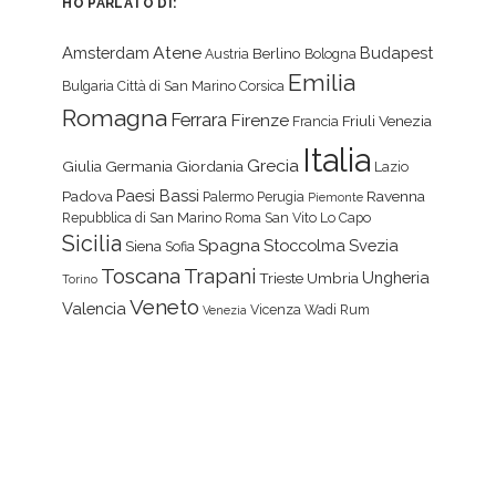
HO PARLATO DI:
Atene
Amsterdam
Budapest
Berlino
Austria
Bologna
Emilia
Bulgaria
Città di San Marino
Corsica
Romagna
Ferrara
Firenze
Friuli Venezia
Francia
Italia
Grecia
Giulia
Germania
Giordania
Lazio
Paesi Bassi
Padova
Ravenna
Palermo
Perugia
Piemonte
Repubblica di San Marino
Roma
San Vito Lo Capo
Sicilia
Spagna
Stoccolma
Svezia
Siena
Sofia
Toscana
Trapani
Ungheria
Trieste
Umbria
Torino
Veneto
Valencia
Vicenza
Wadi Rum
Venezia