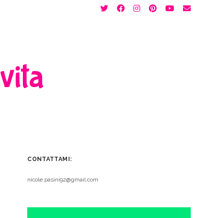
twitter
facebook
instagram
pinterest
youtube
email
 vita
CONTATTAMI:
nicole.pasini92@gmail.com