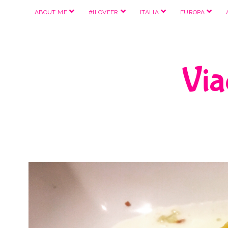
apri
apri
apri
apri
ABOUT ME
#ILOVEER
ITALIA
EUROPA
menu
menu
menu
menu
Viag