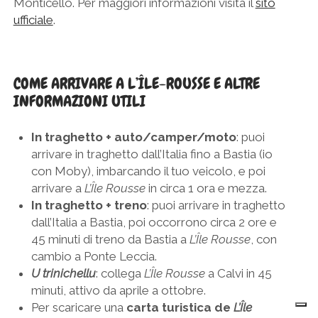
Monticello. Per maggiori informazioni visita il
sito
ufficiale
.
COME ARRIVARE A L’ÎLE-ROUSSE E ALTRE
INFORMAZIONI UTILI
In traghetto + auto/camper/moto
: puoi
arrivare in traghetto dall’Italia fino a Bastia (io
con Moby), imbarcando il tuo veicolo, e poi
arrivare a
L’Île Rousse
in circa 1 ora e mezza.
In traghetto + treno
: puoi arrivare in traghetto
dall’Italia a Bastia, poi occorrono circa 2 ore e
45 minuti di treno da Bastia a
L’Île Rousse
, con
cambio a Ponte Leccia.
U trinichellu
: collega
L’Île Rousse
a Calvi in 45
minuti, attivo da aprile a ottobre.
Per scaricare una
carta turistica de
L’Île