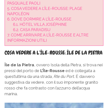
PASQUALE PAOLI
5.
COSA VEDERE A L’ÎLE-ROUSSE: PLAGE
NAPOLÉON
6.
DOVE DORMIRE A L’ÎLE-ROUSSE
6.1.
HÔTEL VILLA JOSÉPHINE
6.2.
CASA PARADISU
7.
COME ARRIVARE A L’ÎLE-ROUSSE E ALTRE
INFORMAZIONI UTILI
COSA VEDERE A L’ÎLE-ROUSSE: ÎLE DE LA PIETRA
Île de la Pietra
, ovvero Isola della Pietra, si trova nei
pressi del porto de
L’Île-Rousse
ed è collegata a
quest’ultima da una strada,
Rte du Port
. È davvero
suggestiva da vedere, con il suo imponente granito
rosso che fa contrasto con l’azzurro dell’acqua
marina.