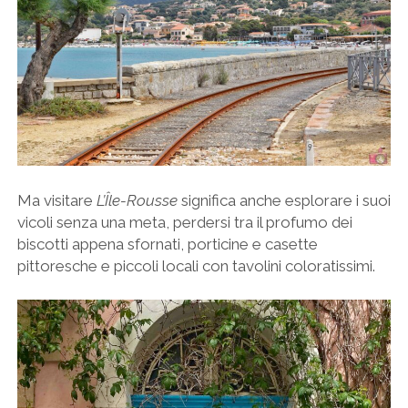
Ma visitare
L’Île-Rousse
significa anche esplorare i suoi
vicoli senza una meta, perdersi tra il profumo dei
biscotti appena sfornati, porticine e casette
pittoresche e piccoli locali con tavolini coloratissimi.