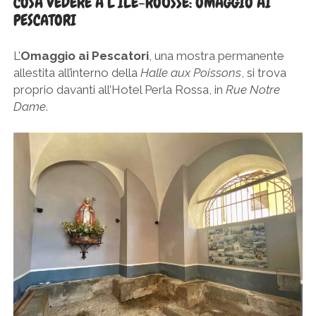
COSA VEDERE A L’ÎLE-ROUSSE: OMAGGIO AI
PESCATORI
L’
Omaggio ai Pescatori
, una mostra permanente
allestita all’interno della
Halle aux Poissons
, si trova
proprio davanti all’Hotel Perla Rossa, in
Rue Notre
Dame
.