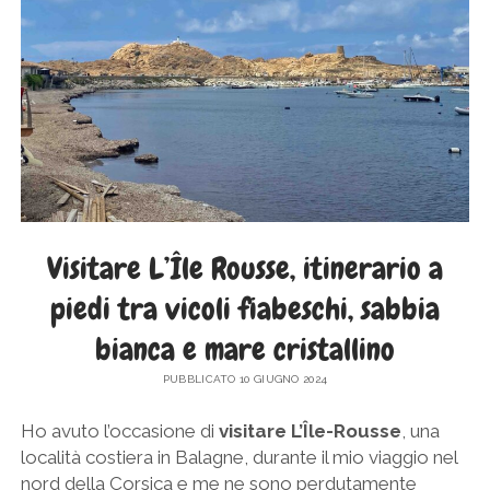
SICILIA
twitter
facebook
instagram
pinterest
youtube
email
GERMANIA
TOSCANA
GRECIA
UMBRIA
PAESI BASSI
VENETO
REPUBBLICA DI SAN MARINO
SLOVACCHIA
SPAGNA
Visitare L’Île Rousse, itinerario a
SVEZIA
piedi tra vicoli fiabeschi, sabbia
UNGHERIA
bianca e mare cristallino
PUBBLICATO 10 GIUGNO 2024
Ho avuto l’occasione di
visitare L’Île-Rousse
, una
località costiera in Balagne, durante il mio viaggio nel
nord della Corsica e me ne sono perdutamente