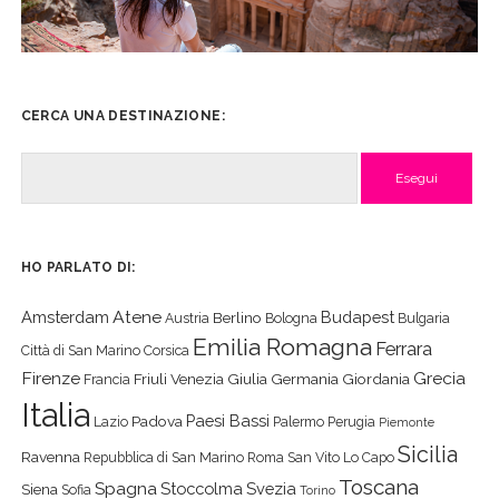
CERCA UNA DESTINAZIONE:
Cerca
HO PARLATO DI:
Atene
Amsterdam
Budapest
Berlino
Austria
Bologna
Bulgaria
Emilia Romagna
Ferrara
Città di San Marino
Corsica
Firenze
Grecia
Friuli Venezia Giulia
Germania
Giordania
Francia
Italia
Paesi Bassi
Padova
Lazio
Palermo
Perugia
Piemonte
Sicilia
Ravenna
Repubblica di San Marino
Roma
San Vito Lo Capo
Toscana
Spagna
Stoccolma
Svezia
Siena
Sofia
Torino