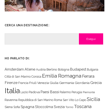
CERCA UNA DESTINAZIONE:
Cerca
HO PARLATO DI:
Atene
Amsterdam
Budapest
Berlino
Austria
Bologna
Bulgaria
Emilia Romagna
Ferrara
Città di San Marino
Corsica
Firenze
Grecia
Friuli Venezia Giulia
Germania
Giordania
Francia
Italia
Paesi Bassi
Padova
Lazio
Palermo
Perugia
Piemonte
Sicilia
Ravenna
Repubblica di San Marino
Roma
San Vito Lo Capo
Toscana
Spagna
Stoccolma
Svezia
Siena
Sofia
Torino