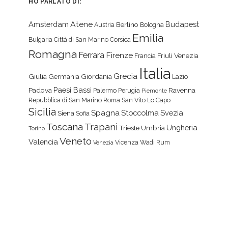
HO PARLATO DI:
Atene
Amsterdam
Budapest
Berlino
Austria
Bologna
Emilia
Bulgaria
Città di San Marino
Corsica
Romagna
Ferrara
Firenze
Friuli Venezia
Francia
Italia
Grecia
Giulia
Germania
Giordania
Lazio
Paesi Bassi
Padova
Ravenna
Palermo
Perugia
Piemonte
Repubblica di San Marino
Roma
San Vito Lo Capo
Sicilia
Spagna
Stoccolma
Svezia
Siena
Sofia
Toscana
Trapani
Ungheria
Trieste
Umbria
Torino
Veneto
Valencia
Vicenza
Wadi Rum
Venezia