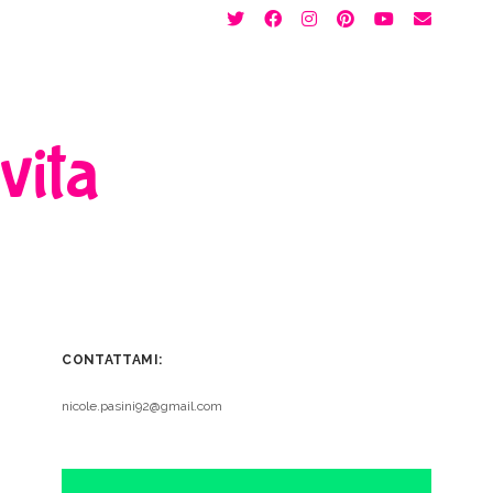
twitter
facebook
instagram
pinterest
youtube
email
 vita
CONTATTAMI:
nicole.pasini92@gmail.com