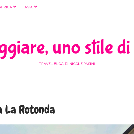
apri
apri
AFRICA
ASIA
menu
menu
giare, uno stile di
TRAVEL BLOG DI NICOLE PASINI
la La Rotonda