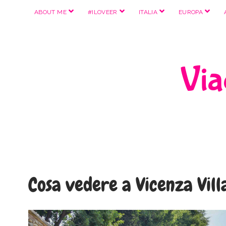
apri
apri
apri
apri
ABOUT ME
#ILOVEER
ITALIA
EUROPA
menu
menu
menu
menu
Viag
Cosa vedere a Vicenza Vil