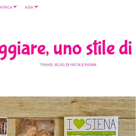
apri
apri
AFRICA
ASIA
menu
menu
giare, uno stile di
TRAVEL BLOG DI NICOLE PASINI