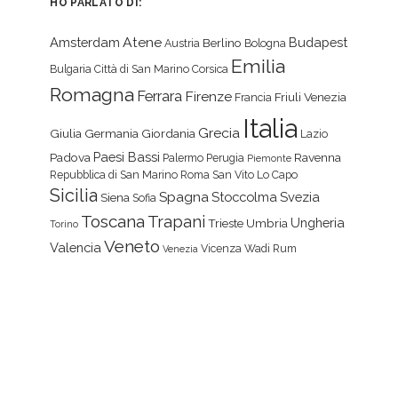
HO PARLATO DI:
Atene
Amsterdam
Budapest
Berlino
Austria
Bologna
Emilia
Bulgaria
Città di San Marino
Corsica
Romagna
Ferrara
Firenze
Friuli Venezia
Francia
Italia
Grecia
Giulia
Germania
Giordania
Lazio
Paesi Bassi
Padova
Ravenna
Palermo
Perugia
Piemonte
Repubblica di San Marino
Roma
San Vito Lo Capo
Sicilia
Spagna
Stoccolma
Svezia
Siena
Sofia
Toscana
Trapani
Ungheria
Trieste
Umbria
Torino
Veneto
Valencia
Vicenza
Wadi Rum
Venezia