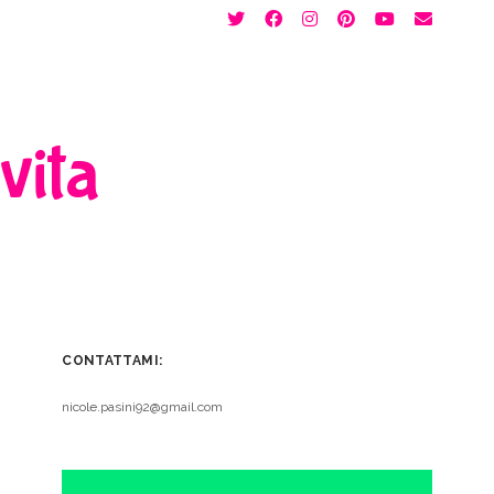
twitter
facebook
instagram
pinterest
youtube
email
 vita
CONTATTAMI:
nicole.pasini92@gmail.com