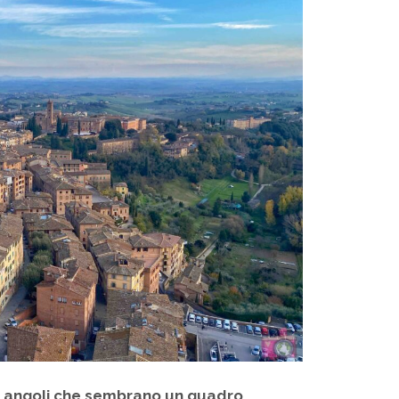
e
angoli che sembrano un quadro
.