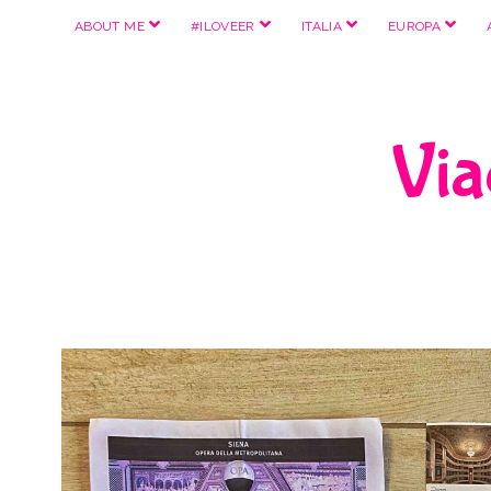
apri
apri
apri
apri
ABOUT ME
#ILOVEER
ITALIA
EUROPA
menu
menu
menu
menu
Viag