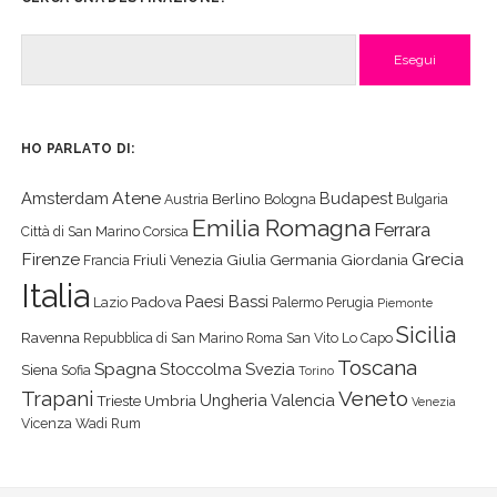
Cerca
HO PARLATO DI:
Atene
Amsterdam
Budapest
Berlino
Austria
Bologna
Bulgaria
Emilia Romagna
Ferrara
Città di San Marino
Corsica
Firenze
Grecia
Friuli Venezia Giulia
Germania
Giordania
Francia
Italia
Paesi Bassi
Padova
Lazio
Palermo
Perugia
Piemonte
Sicilia
Ravenna
Repubblica di San Marino
Roma
San Vito Lo Capo
Toscana
Spagna
Stoccolma
Svezia
Siena
Sofia
Torino
Veneto
Trapani
Ungheria
Valencia
Trieste
Umbria
Venezia
Vicenza
Wadi Rum