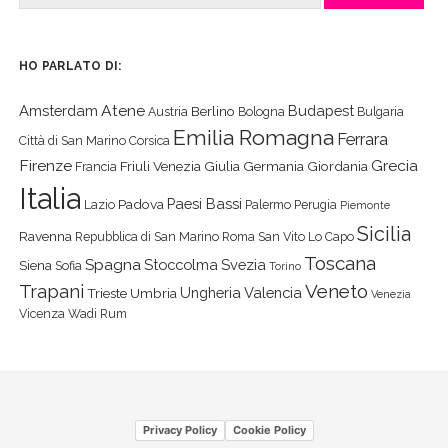
HO PARLATO DI:
Atene
Amsterdam
Budapest
Berlino
Austria
Bologna
Bulgaria
Emilia Romagna
Ferrara
Città di San Marino
Corsica
Firenze
Grecia
Friuli Venezia Giulia
Germania
Giordania
Francia
Italia
Paesi Bassi
Padova
Lazio
Palermo
Perugia
Piemonte
Sicilia
Ravenna
Repubblica di San Marino
Roma
San Vito Lo Capo
Toscana
Spagna
Stoccolma
Svezia
Siena
Sofia
Torino
Veneto
Trapani
Ungheria
Valencia
Trieste
Umbria
Venezia
Vicenza
Wadi Rum
Privacy Policy
Cookie Policy