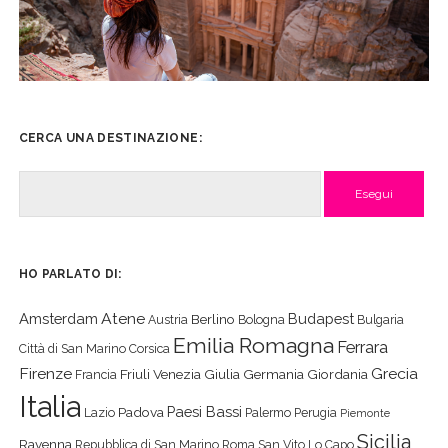
CERCA UNA DESTINAZIONE:
Cerca
HO PARLATO DI:
Atene
Amsterdam
Budapest
Berlino
Austria
Bologna
Bulgaria
Emilia Romagna
Ferrara
Città di San Marino
Corsica
Firenze
Grecia
Friuli Venezia Giulia
Germania
Giordania
Francia
Italia
Paesi Bassi
Padova
Lazio
Palermo
Perugia
Piemonte
Sicilia
Ravenna
Repubblica di San Marino
Roma
San Vito Lo Capo