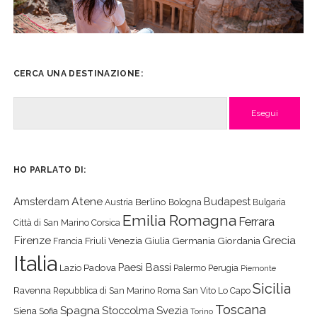
CERCA UNA DESTINAZIONE:
Cerca
HO PARLATO DI:
Atene
Amsterdam
Budapest
Berlino
Austria
Bologna
Bulgaria
Emilia Romagna
Ferrara
Città di San Marino
Corsica
Firenze
Grecia
Friuli Venezia Giulia
Germania
Giordania
Francia
Italia
Paesi Bassi
Padova
Lazio
Palermo
Perugia
Piemonte
Sicilia
Ravenna
Repubblica di San Marino
Roma
San Vito Lo Capo
Toscana
Spagna
Stoccolma
Svezia
Siena
Sofia
Torino