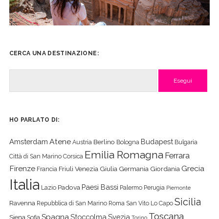
CERCA UNA DESTINAZIONE:
Cerca
HO PARLATO DI:
Atene
Amsterdam
Budapest
Berlino
Austria
Bologna
Bulgaria
Emilia Romagna
Ferrara
Città di San Marino
Corsica
Firenze
Grecia
Friuli Venezia Giulia
Germania
Giordania
Francia
Italia
Paesi Bassi
Padova
Lazio
Palermo
Perugia
Piemonte
Sicilia
Ravenna
Repubblica di San Marino
Roma
San Vito Lo Capo
Toscana
Spagna
Stoccolma
Svezia
Siena
Sofia
Torino