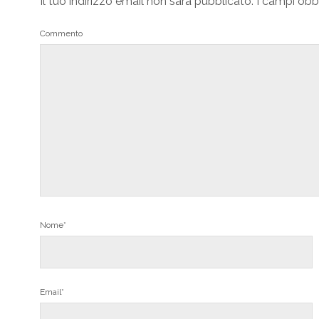
Il tuo indirizzo email non sarà pubblicato.
I campi obb
Commento
Nome*
Email*