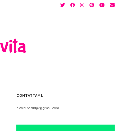
twitter
facebook
instagram
pinterest
youtube
email
 vita
CONTATTAMI:
nicole.pasini92@gmail.com