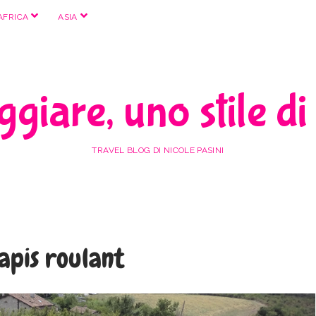
apri
apri
AFRICA
ASIA
menu
menu
giare, uno stile di
TRAVEL BLOG DI NICOLE PASINI
tapis roulant