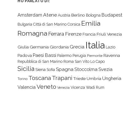
HO PARLATO DI:
Atene
Amsterdam
Budapest
Berlino
Austria
Bologna
Emilia
Bulgaria
Città di San Marino
Corsica
Romagna
Ferrara
Firenze
Friuli Venezia
Francia
Italia
Grecia
Giulia
Germania
Giordania
Lazio
Paesi Bassi
Padova
Ravenna
Palermo
Perugia
Piemonte
Repubblica di San Marino
Roma
San Vito Lo Capo
Sicilia
Spagna
Stoccolma
Svezia
Siena
Sofia
Toscana
Trapani
Ungheria
Trieste
Umbria
Torino
Veneto
Valencia
Vicenza
Wadi Rum
Venezia