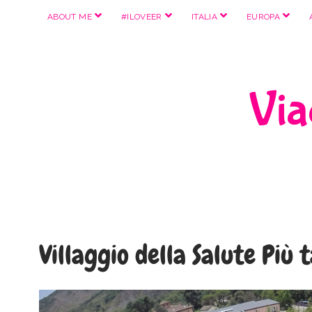
apri
apri
apri
apri
ABOUT ME
#ILOVEER
ITALIA
EUROPA
menu
menu
menu
menu
Viag
Villaggio della Salute Più 