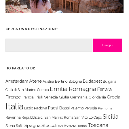
CERCA UNA DESTINAZIONE:
Cerca
HO PARLATO DI:
Atene
Amsterdam
Budapest
Berlino
Austria
Bologna
Bulgaria
Emilia Romagna
Ferrara
Città di San Marino
Corsica
Firenze
Grecia
Friuli Venezia Giulia
Germania
Giordania
Francia
Italia
Paesi Bassi
Padova
Lazio
Palermo
Perugia
Piemonte
Sicilia
Ravenna
Repubblica di San Marino
Roma
San Vito Lo Capo
Toscana
Spagna
Stoccolma
Svezia
Siena
Sofia
Torino