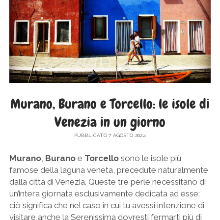
SICILIA
twitter
facebook
instagram
pinterest
youtube
email
GERMANIA
TOSCANA
GRECIA
UMBRIA
PAESI BASSI
VENETO
REPUBBLICA DI SAN MARINO
SLOVACCHIA
Murano, Burano e Torcello: le isole di
SPAGNA
Venezia in un giorno
SVEZIA
UNGHERIA
PUBBLICATO 7 AGOSTO 2024
Murano
,
Burano
e
Torcello
sono le isole più
famose della laguna veneta, precedute naturalmente
dalla città di Venezia. Queste tre perle necessitano di
un’intera giornata esclusivamente dedicata ad esse:
ciò significa che nel caso in cui tu avessi intenzione di
visitare anche la Serenissima dovresti fermarti più di