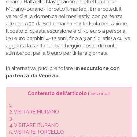
chiama
Raffaello Navigazione
ed effettua il tour
Murano-Burano-Torcello il martedì, il mercoledì, il
venerdì e la domenica nei mesi estivi con partenza
alle ore 9.30 da Sottomarina Ponte Isola dell’Unione.
Il costo di questa escursione è di 30 euro a persona
(20 euro bambini 4-12 anni, fino a 3 anni gratis) a cui va
aggiunta la tariffa del parcheggio posto di fronte
all’imbarco, pari a 8 euro per l’intera giornata.
In alternativa, puoi prenotare un’
escursione con
partenza da Venezia
.
Contenuto dell'articolo
[
nascondi
]
1.
2.
VISITARE MURANO
3.
4.
VISITARE BURANO
5.
VISITARE TORCELLO