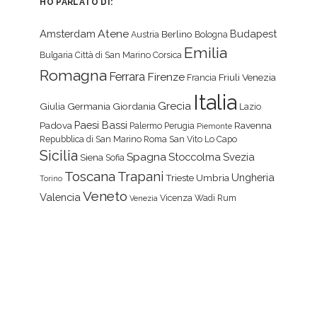
HO PARLATO DI:
Atene
Amsterdam
Budapest
Berlino
Austria
Bologna
Emilia
Bulgaria
Città di San Marino
Corsica
Romagna
Ferrara
Firenze
Friuli Venezia
Francia
Italia
Grecia
Giulia
Germania
Giordania
Lazio
Paesi Bassi
Padova
Ravenna
Palermo
Perugia
Piemonte
Repubblica di San Marino
Roma
San Vito Lo Capo
Sicilia
Spagna
Stoccolma
Svezia
Siena
Sofia
Toscana
Trapani
Ungheria
Trieste
Umbria
Torino
Veneto
Valencia
Vicenza
Wadi Rum
Venezia