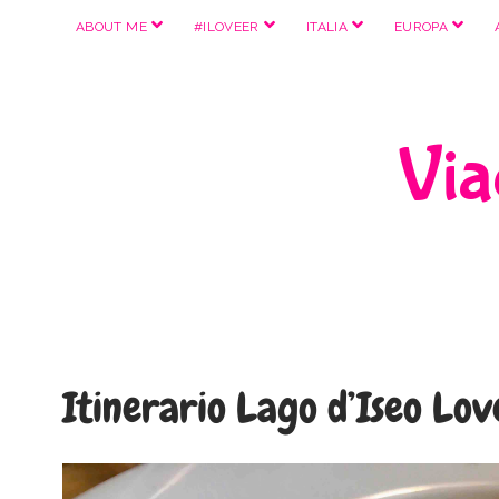
apri
apri
apri
apri
ABOUT ME
#ILOVEER
ITALIA
EUROPA
menu
menu
menu
menu
Viag
Itinerario Lago d’Iseo Lov