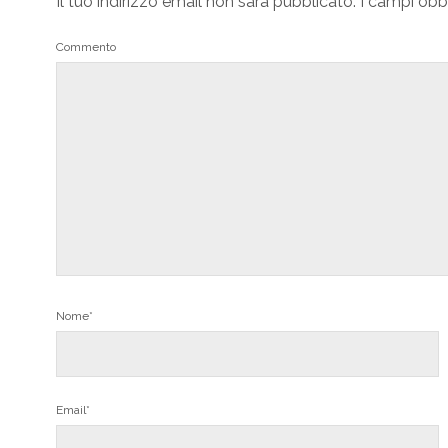
Il tuo indirizzo email non sarà pubblicato.
I campi obb
Commento
Nome*
Email*