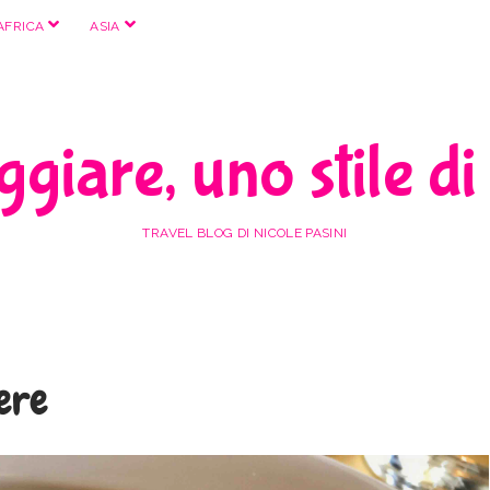
apri
apri
AFRICA
ASIA
menu
menu
giare, uno stile di
TRAVEL BLOG DI NICOLE PASINI
ere