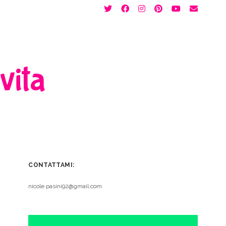
twitter
facebook
instagram
pinterest
youtube
email
 vita
CONTATTAMI:
nicole.pasini92@gmail.com