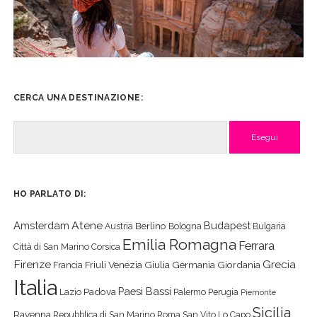
CERCA UNA DESTINAZIONE:
Cerca
HO PARLATO DI:
Atene
Amsterdam
Budapest
Berlino
Austria
Bologna
Bulgaria
Emilia Romagna
Ferrara
Città di San Marino
Corsica
Firenze
Grecia
Friuli Venezia Giulia
Germania
Giordania
Francia
Italia
Paesi Bassi
Padova
Lazio
Palermo
Perugia
Piemonte
Sicilia
Ravenna
Repubblica di San Marino
Roma
San Vito Lo Capo