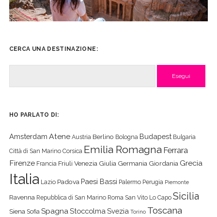
CERCA UNA DESTINAZIONE:
Cerca
HO PARLATO DI:
Atene
Amsterdam
Budapest
Berlino
Austria
Bologna
Bulgaria
Emilia Romagna
Ferrara
Città di San Marino
Corsica
Firenze
Grecia
Friuli Venezia Giulia
Germania
Giordania
Francia
Italia
Paesi Bassi
Padova
Lazio
Palermo
Perugia
Piemonte
Sicilia
Ravenna
Repubblica di San Marino
Roma
San Vito Lo Capo
Toscana
Spagna
Stoccolma
Svezia
Siena
Sofia
Torino