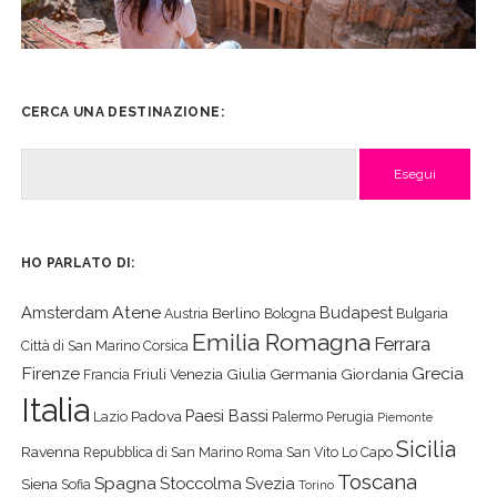
CERCA UNA DESTINAZIONE:
Cerca
HO PARLATO DI:
Atene
Amsterdam
Budapest
Berlino
Austria
Bologna
Bulgaria
Emilia Romagna
Ferrara
Città di San Marino
Corsica
Firenze
Grecia
Friuli Venezia Giulia
Germania
Giordania
Francia
Italia
Paesi Bassi
Padova
Lazio
Palermo
Perugia
Piemonte
Sicilia
Ravenna
Repubblica di San Marino
Roma
San Vito Lo Capo
Toscana
Spagna
Stoccolma
Svezia
Siena
Sofia
Torino