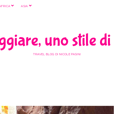
apri
apri
AFRICA
ASIA
menu
menu
giare, uno stile di
TRAVEL BLOG DI NICOLE PASINI