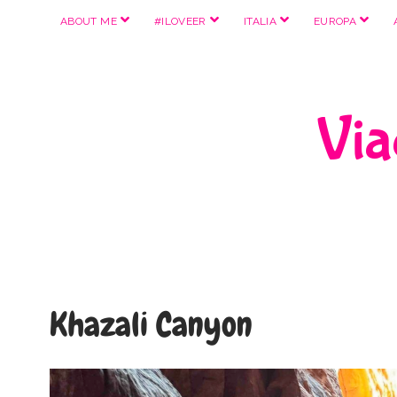
apri
apri
apri
apri
ABOUT ME
#ILOVEER
ITALIA
EUROPA
menu
menu
menu
menu
Viag
Khazali Canyon