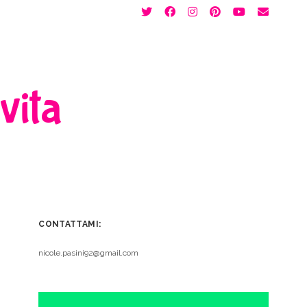
twitter
facebook
instagram
pinterest
youtube
email
 vita
CONTATTAMI:
nicole.pasini92@gmail.com