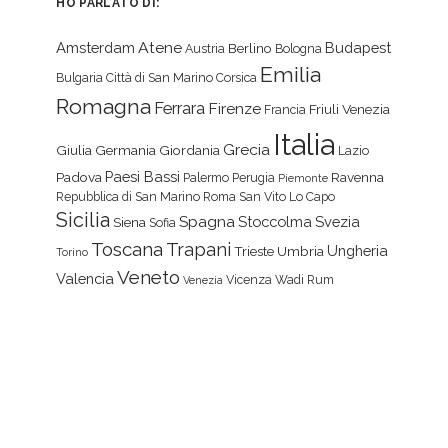
HO PARLATO DI:
Atene
Amsterdam
Budapest
Berlino
Austria
Bologna
Emilia
Bulgaria
Città di San Marino
Corsica
Romagna
Ferrara
Firenze
Friuli Venezia
Francia
Italia
Grecia
Giulia
Germania
Giordania
Lazio
Paesi Bassi
Padova
Ravenna
Palermo
Perugia
Piemonte
Repubblica di San Marino
Roma
San Vito Lo Capo
Sicilia
Spagna
Stoccolma
Svezia
Siena
Sofia
Toscana
Trapani
Ungheria
Trieste
Umbria
Torino
Veneto
Valencia
Vicenza
Wadi Rum
Venezia