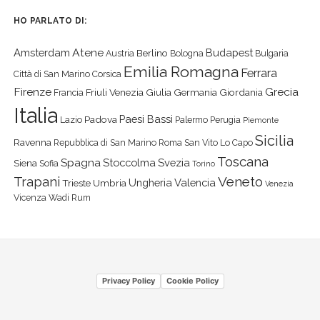
HO PARLATO DI:
Atene
Amsterdam
Budapest
Berlino
Austria
Bologna
Bulgaria
Emilia Romagna
Ferrara
Città di San Marino
Corsica
Firenze
Grecia
Friuli Venezia Giulia
Germania
Giordania
Francia
Italia
Paesi Bassi
Padova
Lazio
Palermo
Perugia
Piemonte
Sicilia
Ravenna
Repubblica di San Marino
Roma
San Vito Lo Capo
Toscana
Spagna
Stoccolma
Svezia
Siena
Sofia
Torino
Veneto
Trapani
Ungheria
Valencia
Trieste
Umbria
Venezia
Vicenza
Wadi Rum
Privacy Policy
Cookie Policy