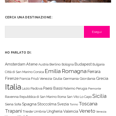
CERCA UNA DESTINAZIONE:
Cerca
HO PARLATO DI:
Atene
Amsterdam
Budapest
Berlino
Austria
Bologna
Bulgaria
Emilia Romagna
Ferrara
Città di San Marino
Corsica
Firenze
Grecia
Friuli Venezia Giulia
Germania
Giordania
Francia
Italia
Paesi Bassi
Padova
Lazio
Palermo
Perugia
Piemonte
Sicilia
Ravenna
Repubblica di San Marino
Roma
San Vito Lo Capo
Toscana
Spagna
Stoccolma
Svezia
Siena
Sofia
Torino
Veneto
Trapani
Ungheria
Valencia
Trieste
Umbria
Venezia