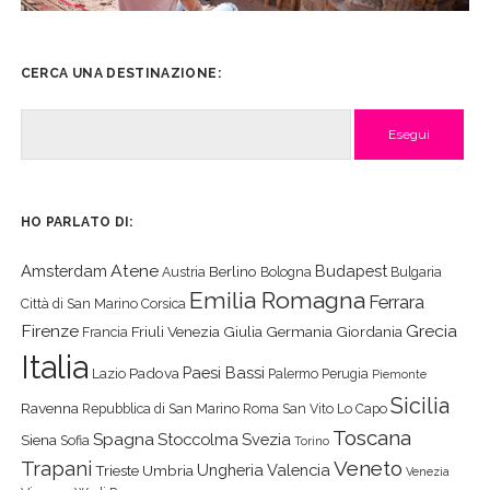
CERCA UNA DESTINAZIONE:
Cerca
HO PARLATO DI:
Atene
Amsterdam
Budapest
Berlino
Austria
Bologna
Bulgaria
Emilia Romagna
Ferrara
Città di San Marino
Corsica
Firenze
Grecia
Friuli Venezia Giulia
Germania
Giordania
Francia
Italia
Paesi Bassi
Padova
Lazio
Palermo
Perugia
Piemonte
Sicilia
Ravenna
Repubblica di San Marino
Roma
San Vito Lo Capo
Toscana
Spagna
Stoccolma
Svezia
Siena
Sofia
Torino
Veneto
Trapani
Ungheria
Valencia
Trieste
Umbria
Venezia