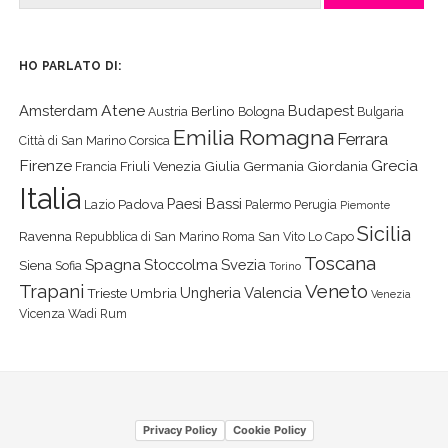
HO PARLATO DI:
Atene
Amsterdam
Budapest
Berlino
Austria
Bologna
Bulgaria
Emilia Romagna
Ferrara
Città di San Marino
Corsica
Firenze
Grecia
Friuli Venezia Giulia
Germania
Giordania
Francia
Italia
Paesi Bassi
Padova
Lazio
Palermo
Perugia
Piemonte
Sicilia
Ravenna
Repubblica di San Marino
Roma
San Vito Lo Capo
Toscana
Spagna
Stoccolma
Svezia
Siena
Sofia
Torino
Veneto
Trapani
Ungheria
Valencia
Trieste
Umbria
Venezia
Vicenza
Wadi Rum
Privacy Policy
Cookie Policy