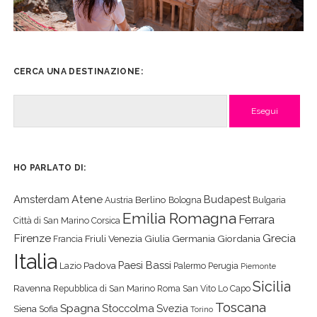
CERCA UNA DESTINAZIONE:
Cerca
HO PARLATO DI:
Atene
Amsterdam
Budapest
Berlino
Austria
Bologna
Bulgaria
Emilia Romagna
Ferrara
Città di San Marino
Corsica
Firenze
Grecia
Friuli Venezia Giulia
Germania
Giordania
Francia
Italia
Paesi Bassi
Padova
Lazio
Palermo
Perugia
Piemonte
Sicilia
Ravenna
Repubblica di San Marino
Roma
San Vito Lo Capo
Toscana
Spagna
Stoccolma
Svezia
Siena
Sofia
Torino