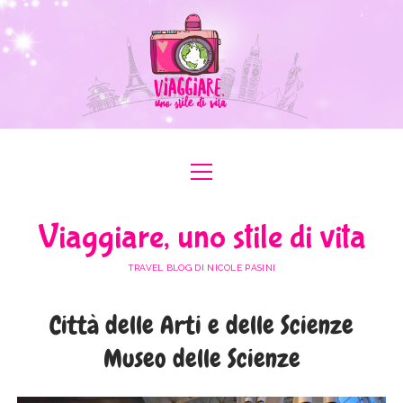
apri
apri
ABOUT ME
menu
menu
COLLABORAZIONI
apri
#ILOVEER
Viaggiare, uno stile di vita
menu
MEDIA KIT
BOLOGNA
apri
ITALIA
menu
TRAVEL BLOG DI NICOLE PASINI
FERRARA
FRIULI VENEZIA GIULIA
apri
EUROPA
menu
FORLÌ-CESENA
Città delle Arti e delle Scienze
LAZIO
AUSTRIA
apri
AFRICA
menu
MODENA
Museo delle Scienze
LOMBARDIA
BULGARIA
EGITTO
apri
ASIA
menu
RAVENNA
PIEMONTE
FRANCIA
GIORDANIA