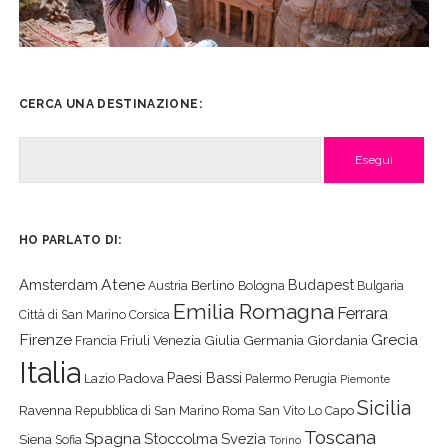
CERCA UNA DESTINAZIONE:
Cerca
HO PARLATO DI:
Atene
Amsterdam
Budapest
Berlino
Austria
Bologna
Bulgaria
Emilia Romagna
Ferrara
Città di San Marino
Corsica
Firenze
Grecia
Friuli Venezia Giulia
Germania
Giordania
Francia
Italia
Paesi Bassi
Padova
Lazio
Palermo
Perugia
Piemonte
Sicilia
Ravenna
Repubblica di San Marino
Roma
San Vito Lo Capo
Toscana
Spagna
Stoccolma
Svezia
Siena
Sofia
Torino