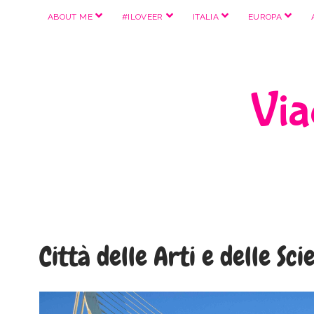
apri
apri
apri
apri
ABOUT ME
#ILOVEER
ITALIA
EUROPA
menu
menu
menu
menu
Viag
Città delle Arti e delle Sc