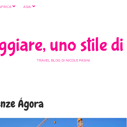
apri
apri
AFRICA
ASIA
menu
menu
giare, uno stile di
TRAVEL BLOG DI NICOLE PASINI
ienze Ágora