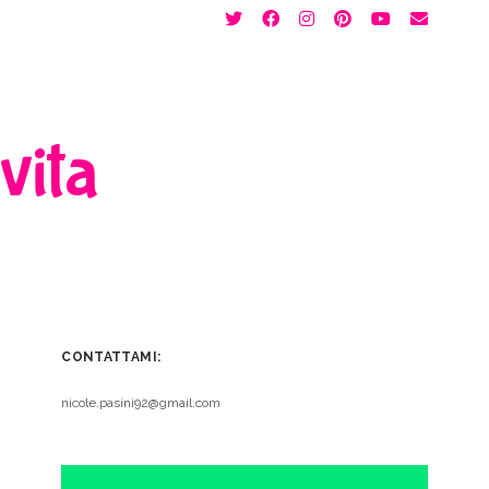
twitter
facebook
instagram
pinterest
youtube
email
 vita
CONTATTAMI:
nicole.pasini92@gmail.com