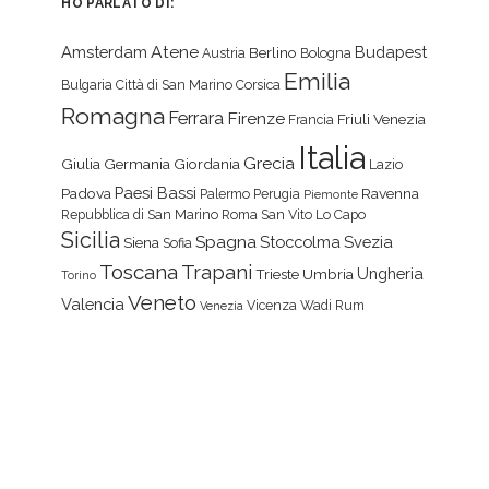
HO PARLATO DI:
Atene
Amsterdam
Budapest
Berlino
Austria
Bologna
Emilia
Bulgaria
Città di San Marino
Corsica
Romagna
Ferrara
Firenze
Friuli Venezia
Francia
Italia
Grecia
Giulia
Germania
Giordania
Lazio
Paesi Bassi
Padova
Ravenna
Palermo
Perugia
Piemonte
Repubblica di San Marino
Roma
San Vito Lo Capo
Sicilia
Spagna
Stoccolma
Svezia
Siena
Sofia
Toscana
Trapani
Ungheria
Trieste
Umbria
Torino
Veneto
Valencia
Vicenza
Wadi Rum
Venezia