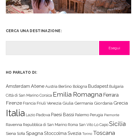
CERCA UNA DESTINAZIONE:
Cerca
HO PARLATO DI:
Atene
Amsterdam
Budapest
Berlino
Austria
Bologna
Bulgaria
Emilia Romagna
Ferrara
Città di San Marino
Corsica
Firenze
Grecia
Friuli Venezia Giulia
Germania
Giordania
Francia
Italia
Paesi Bassi
Padova
Lazio
Palermo
Perugia
Piemonte
Sicilia
Ravenna
Repubblica di San Marino
Roma
San Vito Lo Capo
Toscana
Spagna
Stoccolma
Svezia
Siena
Sofia
Torino