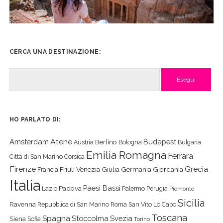
CERCA UNA DESTINAZIONE:
Cerca
HO PARLATO DI:
Atene
Amsterdam
Budapest
Berlino
Austria
Bologna
Bulgaria
Emilia Romagna
Ferrara
Città di San Marino
Corsica
Firenze
Grecia
Friuli Venezia Giulia
Germania
Giordania
Francia
Italia
Paesi Bassi
Padova
Lazio
Palermo
Perugia
Piemonte
Sicilia
Ravenna
Repubblica di San Marino
Roma
San Vito Lo Capo
Toscana
Spagna
Stoccolma
Svezia
Siena
Sofia
Torino