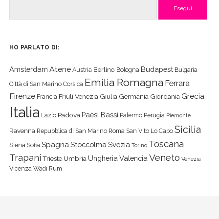
Cerca
HO PARLATO DI:
Atene
Amsterdam
Budapest
Berlino
Austria
Bologna
Bulgaria
Emilia Romagna
Ferrara
Città di San Marino
Corsica
Firenze
Grecia
Friuli Venezia Giulia
Germania
Giordania
Francia
Italia
Paesi Bassi
Padova
Lazio
Palermo
Perugia
Piemonte
Sicilia
Ravenna
Repubblica di San Marino
Roma
San Vito Lo Capo
Toscana
Spagna
Stoccolma
Svezia
Siena
Sofia
Torino
Veneto
Trapani
Ungheria
Valencia
Trieste
Umbria
Venezia
Vicenza
Wadi Rum