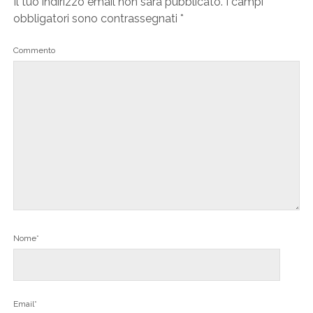
Il tuo indirizzo email non sarà pubblicato.
I campi
obbligatori sono contrassegnati
*
Commento
Nome*
Email*