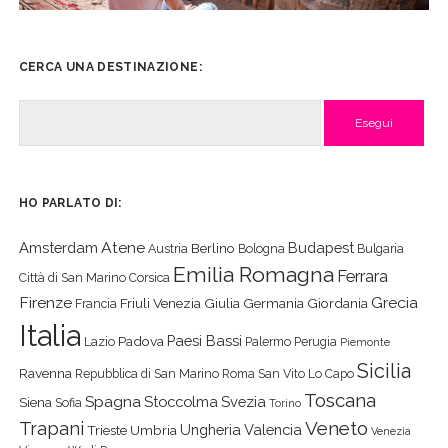
CERCA UNA DESTINAZIONE:
Cerca
HO PARLATO DI:
Atene
Amsterdam
Budapest
Berlino
Austria
Bologna
Bulgaria
Emilia Romagna
Ferrara
Città di San Marino
Corsica
Firenze
Grecia
Friuli Venezia Giulia
Germania
Giordania
Francia
Italia
Paesi Bassi
Padova
Lazio
Palermo
Perugia
Piemonte
Sicilia
Ravenna
Repubblica di San Marino
Roma
San Vito Lo Capo
Toscana
Spagna
Stoccolma
Svezia
Siena
Sofia
Torino
Veneto
Trapani
Ungheria
Valencia
Trieste
Umbria
Venezia