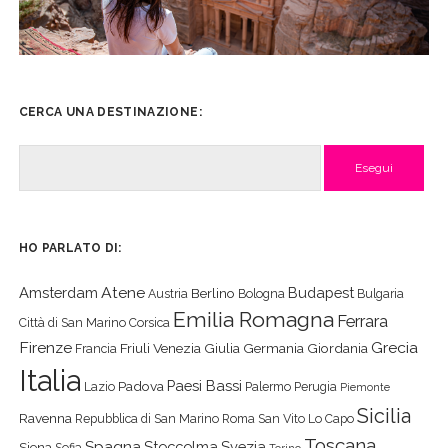
CERCA UNA DESTINAZIONE:
Cerca
HO PARLATO DI:
Atene
Amsterdam
Budapest
Berlino
Austria
Bologna
Bulgaria
Emilia Romagna
Ferrara
Città di San Marino
Corsica
Firenze
Grecia
Friuli Venezia Giulia
Germania
Giordania
Francia
Italia
Paesi Bassi
Padova
Lazio
Palermo
Perugia
Piemonte
Sicilia
Ravenna
Repubblica di San Marino
Roma
San Vito Lo Capo
Toscana
Spagna
Stoccolma
Svezia
Siena
Sofia