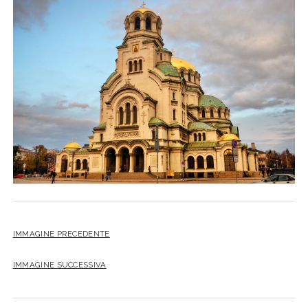
SICILIA
twitter
facebook
instagram
pinterest
youtube
email
GERMANIA
TOSCANA
GRECIA
UMBRIA
PAESI BASSI
VENETO
REPUBBLICA DI SAN MARINO
SLOVACCHIA
SPAGNA
SVEZIA
UNGHERIA
IMMAGINE PRECEDENTE
IMMAGINE SUCCESSIVA