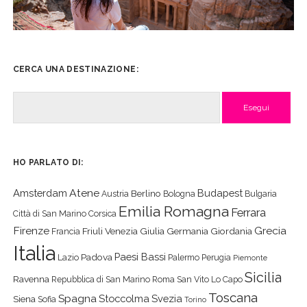
CERCA UNA DESTINAZIONE:
Cerca
HO PARLATO DI:
Atene
Amsterdam
Budapest
Berlino
Austria
Bologna
Bulgaria
Emilia Romagna
Ferrara
Città di San Marino
Corsica
Firenze
Grecia
Friuli Venezia Giulia
Germania
Giordania
Francia
Italia
Paesi Bassi
Padova
Lazio
Palermo
Perugia
Piemonte
Sicilia
Ravenna
Repubblica di San Marino
Roma
San Vito Lo Capo
Toscana
Spagna
Stoccolma
Svezia
Siena
Sofia
Torino