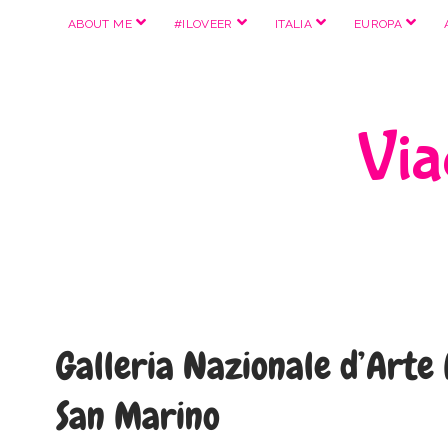
apri
apri
apri
apri
ABOUT ME
#ILOVEER
ITALIA
EUROPA
menu
menu
menu
menu
Viag
Galleria Nazionale d’Art
San Marino