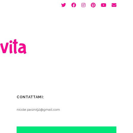
twitter
facebook
instagram
pinterest
youtube
email
 vita
CONTATTAMI:
nicole.pasini92@gmail.com