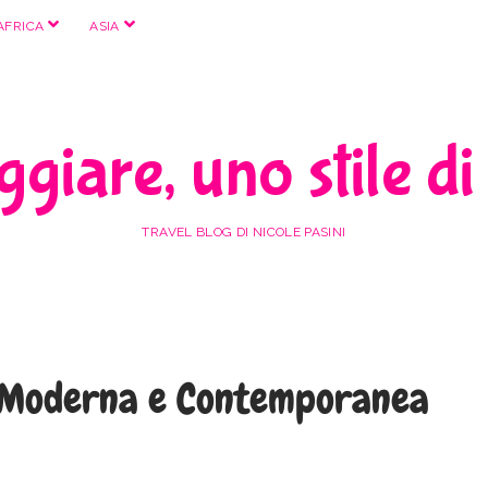
apri
apri
AFRICA
ASIA
menu
menu
giare, uno stile di
TRAVEL BLOG DI NICOLE PASINI
e Moderna e Contemporanea