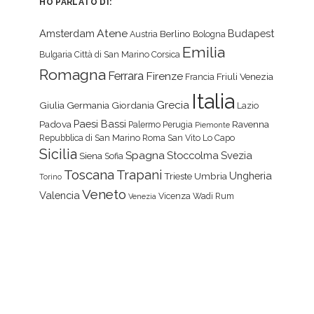
HO PARLATO DI:
Atene
Amsterdam
Budapest
Berlino
Austria
Bologna
Emilia
Bulgaria
Città di San Marino
Corsica
Romagna
Ferrara
Firenze
Friuli Venezia
Francia
Italia
Grecia
Giulia
Germania
Giordania
Lazio
Paesi Bassi
Padova
Ravenna
Palermo
Perugia
Piemonte
Repubblica di San Marino
Roma
San Vito Lo Capo
Sicilia
Spagna
Stoccolma
Svezia
Siena
Sofia
Toscana
Trapani
Ungheria
Trieste
Umbria
Torino
Veneto
Valencia
Vicenza
Wadi Rum
Venezia