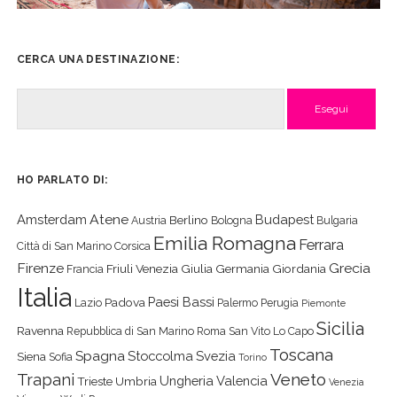
CERCA UNA DESTINAZIONE:
Cerca
HO PARLATO DI:
Atene
Amsterdam
Budapest
Berlino
Austria
Bologna
Bulgaria
Emilia Romagna
Ferrara
Città di San Marino
Corsica
Firenze
Grecia
Friuli Venezia Giulia
Germania
Giordania
Francia
Italia
Paesi Bassi
Padova
Lazio
Palermo
Perugia
Piemonte
Sicilia
Ravenna
Repubblica di San Marino
Roma
San Vito Lo Capo
Toscana
Spagna
Stoccolma
Svezia
Siena
Sofia
Torino
Veneto
Trapani
Ungheria
Valencia
Trieste
Umbria
Venezia