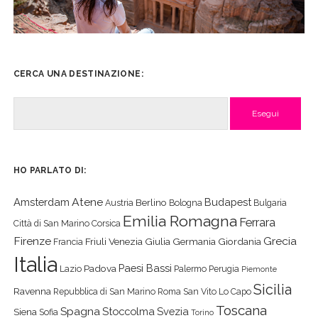
CERCA UNA DESTINAZIONE:
Cerca
HO PARLATO DI:
Atene
Amsterdam
Budapest
Berlino
Austria
Bologna
Bulgaria
Emilia Romagna
Ferrara
Città di San Marino
Corsica
Firenze
Grecia
Friuli Venezia Giulia
Germania
Giordania
Francia
Italia
Paesi Bassi
Padova
Lazio
Palermo
Perugia
Piemonte
Sicilia
Ravenna
Repubblica di San Marino
Roma
San Vito Lo Capo
Toscana
Spagna
Stoccolma
Svezia
Siena
Sofia
Torino