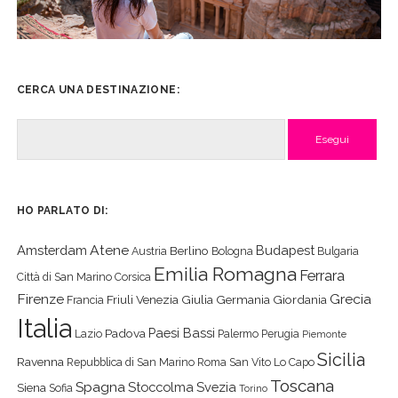
CERCA UNA DESTINAZIONE:
Cerca
HO PARLATO DI:
Atene
Amsterdam
Budapest
Berlino
Austria
Bologna
Bulgaria
Emilia Romagna
Ferrara
Città di San Marino
Corsica
Firenze
Grecia
Friuli Venezia Giulia
Germania
Giordania
Francia
Italia
Paesi Bassi
Padova
Lazio
Palermo
Perugia
Piemonte
Sicilia
Ravenna
Repubblica di San Marino
Roma
San Vito Lo Capo
Toscana
Spagna
Stoccolma
Svezia
Siena
Sofia
Torino