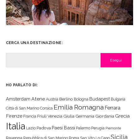
CERCA UNA DESTINAZIONE:
Cerca
HO PARLATO DI:
Atene
Amsterdam
Budapest
Berlino
Austria
Bologna
Bulgaria
Emilia Romagna
Ferrara
Città di San Marino
Corsica
Firenze
Grecia
Friuli Venezia Giulia
Germania
Giordania
Francia
Italia
Paesi Bassi
Padova
Lazio
Palermo
Perugia
Piemonte
Sicilia
Ravenna
Repubblica di San Marino
Roma
San Vito Lo Capo