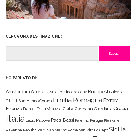
CERCA UNA DESTINAZIONE:
Cerca
HO PARLATO DI:
Atene
Amsterdam
Budapest
Berlino
Austria
Bologna
Bulgaria
Emilia Romagna
Ferrara
Città di San Marino
Corsica
Firenze
Grecia
Friuli Venezia Giulia
Germania
Giordania
Francia
Italia
Paesi Bassi
Padova
Lazio
Palermo
Perugia
Piemonte
Sicilia
Ravenna
Repubblica di San Marino
Roma
San Vito Lo Capo