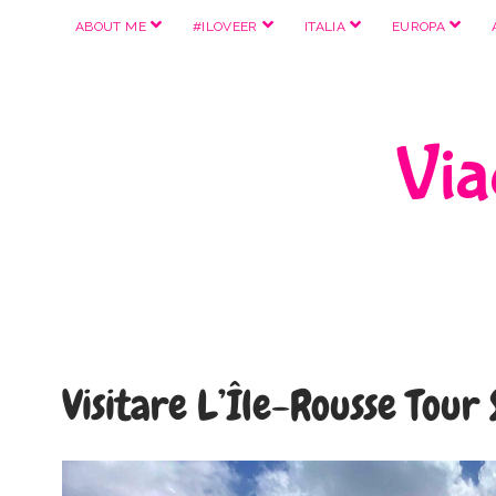
apri
apri
apri
apri
ABOUT ME
#ILOVEER
ITALIA
EUROPA
menu
menu
menu
menu
Viag
Visitare L’Île-Rousse Tour 