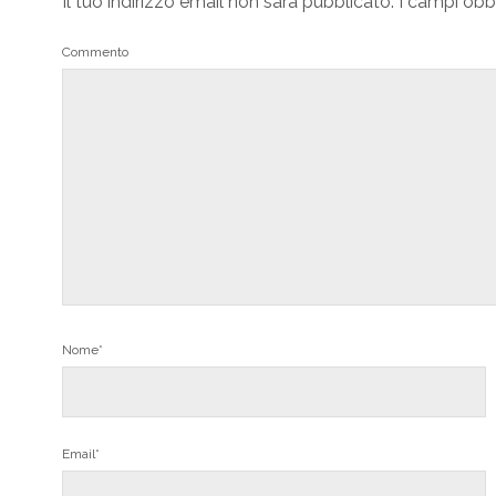
Il tuo indirizzo email non sarà pubblicato.
I campi obb
Commento
Nome*
Email*