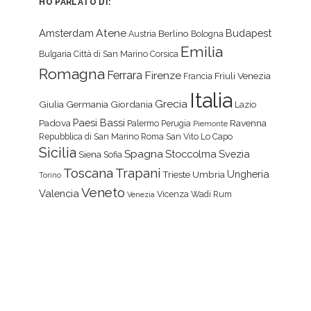
HO PARLATO DI:
Atene
Amsterdam
Budapest
Berlino
Austria
Bologna
Emilia
Bulgaria
Città di San Marino
Corsica
Romagna
Ferrara
Firenze
Friuli Venezia
Francia
Italia
Grecia
Giulia
Germania
Giordania
Lazio
Paesi Bassi
Padova
Ravenna
Palermo
Perugia
Piemonte
Repubblica di San Marino
Roma
San Vito Lo Capo
Sicilia
Spagna
Stoccolma
Svezia
Siena
Sofia
Toscana
Trapani
Ungheria
Trieste
Umbria
Torino
Veneto
Valencia
Vicenza
Wadi Rum
Venezia