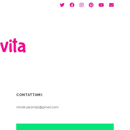
twitter
facebook
instagram
pinterest
youtube
email
 vita
CONTATTAMI:
nicole.pasini92@gmail.com