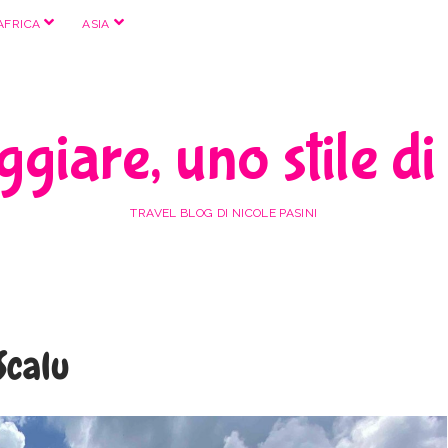
apri
apri
AFRICA
ASIA
menu
menu
giare, uno stile di
TRAVEL BLOG DI NICOLE PASINI
Scalu