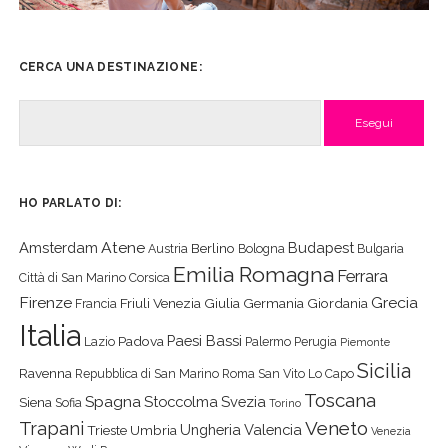
CERCA UNA DESTINAZIONE:
Cerca
HO PARLATO DI:
Atene
Amsterdam
Budapest
Berlino
Austria
Bologna
Bulgaria
Emilia Romagna
Ferrara
Città di San Marino
Corsica
Firenze
Grecia
Friuli Venezia Giulia
Germania
Giordania
Francia
Italia
Paesi Bassi
Padova
Lazio
Palermo
Perugia
Piemonte
Sicilia
Ravenna
Repubblica di San Marino
Roma
San Vito Lo Capo
Toscana
Spagna
Stoccolma
Svezia
Siena
Sofia
Torino
Veneto
Trapani
Ungheria
Valencia
Trieste
Umbria
Venezia