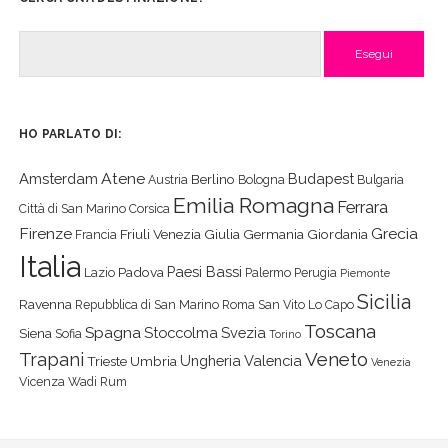
Cerca
HO PARLATO DI:
Atene
Amsterdam
Budapest
Berlino
Austria
Bologna
Bulgaria
Emilia Romagna
Ferrara
Città di San Marino
Corsica
Firenze
Grecia
Friuli Venezia Giulia
Germania
Giordania
Francia
Italia
Paesi Bassi
Padova
Lazio
Palermo
Perugia
Piemonte
Sicilia
Ravenna
Repubblica di San Marino
Roma
San Vito Lo Capo
Toscana
Spagna
Stoccolma
Svezia
Siena
Sofia
Torino
Veneto
Trapani
Ungheria
Valencia
Trieste
Umbria
Venezia
Vicenza
Wadi Rum