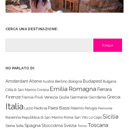
CERCA UNA DESTINAZIONE:
Cerca
HO PARLATO DI:
Atene
Amsterdam
Budapest
Berlino
Austria
Bologna
Bulgaria
Emilia Romagna
Ferrara
Città di San Marino
Corsica
Firenze
Grecia
Friuli Venezia Giulia
Germania
Giordania
Francia
Italia
Paesi Bassi
Padova
Lazio
Palermo
Perugia
Piemonte
Sicilia
Ravenna
Repubblica di San Marino
Roma
San Vito Lo Capo
Toscana
Spagna
Stoccolma
Svezia
Siena
Sofia
Torino